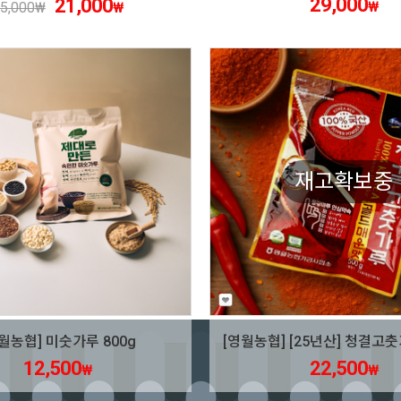
29,000
21,000
₩
5,000
₩
₩
재고확보중
월농협] 미숫가루 800g
12,500
22,500
₩
₩