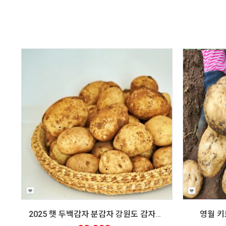
2025 햇 두백감자 분감자 강원도 감자요리 10키로/20키로
영월 키