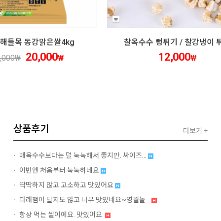
5 해들목 동강맑은쌀4kg
찰옥수수 뻥튀기 / 찰강냉이 
20,000
12,000
,000
₩
₩
₩
상품후기
더보기 +
매옥수수보다는 덜 눅눅해서 좋지만. 싸이즈...
이번엔 처음부터 눅눅하네요
딱딱하지 않고 고소하고 맛있어요
다래잼이 달지도 않고 너무 맛있네요~영월놀...
항상 먹는 쌀이에요. 맛있어요.