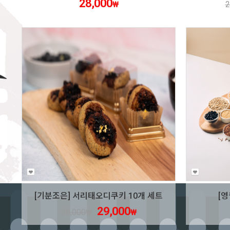
28,000
₩
2
[기분조은] 서리태오디쿠키 10개 세트
[영
29,000
30,000
₩
₩