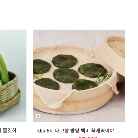
영월 미백 찰옥수수 30개/50개 쫄깃하고 구수한 강원도 옥수수 쪄먹는 법
kbs 6시 내고향 방영 백미 쑥개떡이야 삶은쑥 국산 선물용 건강간식 직접생산 여행갈때 달지않은 청정지역 동강 저세마을