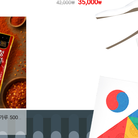
35,000
42,000
₩
₩
[영월농협] [25년산] 청결고춧가루 500g (매운맛)