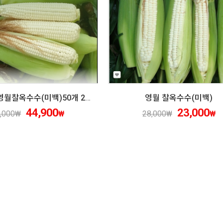
왕과사는 영월찰옥수수(미백)50개 2026년
영월 찰옥수수(미백)
44,900
23,000
,000
₩
₩
28,000
₩
₩