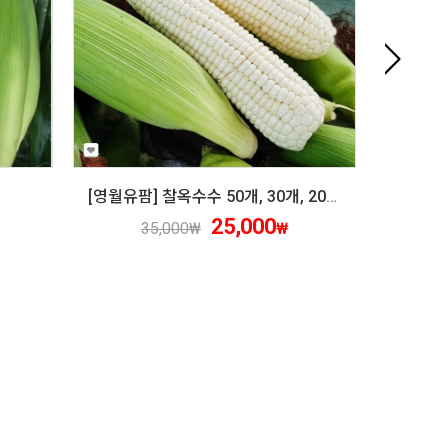
[영월유팜] 찰옥수수 50개, 30개, 20개 수확당일발송 예약판매
25,000
35,000
₩
₩