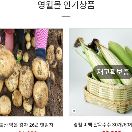
영월몰 인기상품
재고확보중
토산 먹은 감자 26년 햇감자