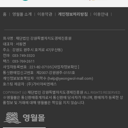
홈
영월몰 소개
이용약관
개인정보처리방침
이용안내
회사명 :
재단법인 강원특별자치도경제진흥원
대표자 :
서동면
주소 :
강원도 원주시 호저로 47(우산동)
전화 :
033-749-3320
팩스 :
033-769-2611
사업자등록번호 :
221-82-07135
[사업자정보확인 ]
통신판매업신고번호 :
제2007-강원원주-0151호
개인정보보호책임자 :
이학수 (
help@yeongwol-mall.com
)
호스팅 제공자 :
(주)가비아씨엔에스
재단법인 강원특별자치도경제진흥원
COPYRIGHT (c)
ALL RIGHTS RESERVED.
※영월몰은 통신판매중개자로서 통신판매 당사자가 아니며, 판매자가 등록한 상
품정보 및 거래에 대해 영월몰은 책임을 지지 않습니다.