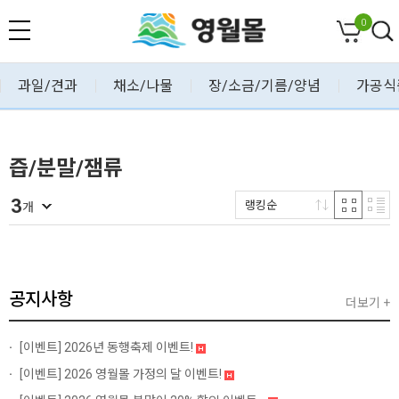
0
과일/견과
채소/나물
장/소금/기름/양념
가공식
즙/분말/잼류
3
랭킹순
개
공지사항
더보기 +
[이벤트]
2026년 동행축제 이벤트!
[이벤트]
2026 영월몰 가정의 달 이벤트!