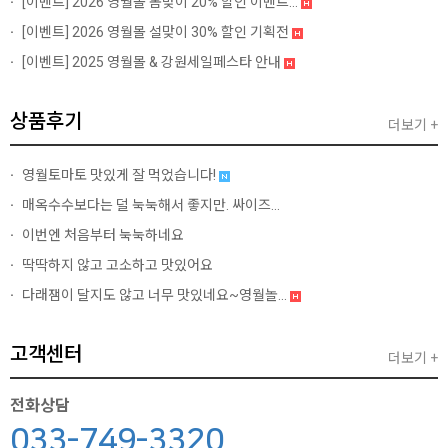
[이벤트]
2026 영월몰 봄맞이 20% 할인 이벤트...
[이벤트]
2026 영월몰 설맞이 30% 할인 기획전
[이벤트]
2025 영월몰 & 강원세일페스타 안내
상품후기
더보기 +
영월토마토 맛있게 잘 먹었습니다!
매옥수수보다는 덜 눅눅해서 좋지만. 싸이즈...
이번엔 처음부터 눅눅하네요
딱딱하지 않고 고소하고 맛있어요
다래잼이 달지도 않고 너무 맛있네요~영월놀...
고객센터
더보기 +
전화상담
033-749-3320