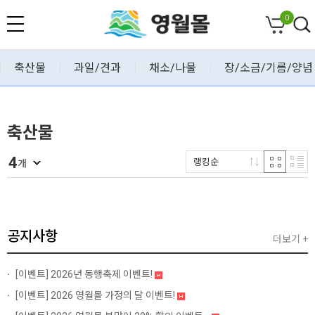
0
축산물
과일/견과
채소/나물
장/소금/기름/양념
축산물
4
랭킹순
개
공지사항
더보기 +
[이벤트]
2026년 동행축제 이벤트!
[이벤트]
2026 영월몰 가정의 달 이벤트!