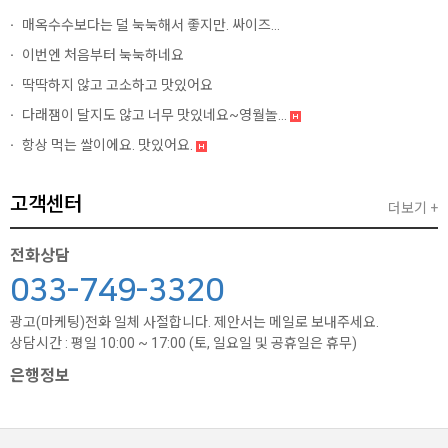
매옥수수보다는 덜 눅눅해서 좋지만. 싸이즈...
이번엔 처음부터 눅눅하네요
딱딱하지 않고 고소하고 맛있어요
다래잼이 달지도 않고 너무 맛있네요~영월놀...
항상 먹는 쌀이에요. 맛있어요.
고객센터
더보기 +
전화상담
033-749-3320
광고(마케팅)전화 일체 사절합니다. 제안서는 메일로 보내주세요.
상담시간 : 평일 10:00 ~ 17:00 (토, 일요일 및 공휴일은 휴무)
은행정보