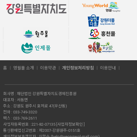
홈
영월몰 소개
이용약관
개인정보처리방침
이용안내
회사명 :
재단법인 강원특별자치도경제진흥원
대표자 :
서동면
주소 :
강원도 원주시 호저로 47(우산동)
전화 :
033-749-3320
팩스 :
033-769-2611
사업자등록번호 :
221-82-07135
[사업자정보확인 ]
통신판매업신고번호 :
제2007-강원원주-0151호
개인정보보호책임자 :
이학수 (
help@yeongwol-mall.com
)