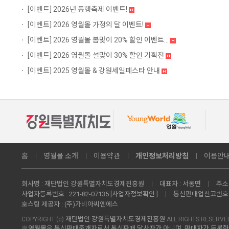
[이벤트]
2026년 동행축제 이벤트!
[이벤트]
2026 영월몰 가정의 달 이벤트!
[이벤트]
2026 영월몰 봄맞이 20% 할인 이벤트...
[이벤트]
2026 영월몰 설맞이 30% 할인 기획전
[이벤트]
2025 영월몰 & 강원세일페스타 안내
홈
영월몰 소개
이용약관
개인정보처리방침
이용안
회사명 :
재단법인 강원특별자치도경제진흥원
대표자 :
서동면
주소 
사업자등록번호 :
221-82-07135
[사업자정보확인 ]
통신판매업신고번호 
호스팅 제공자 :
(주)가비아씨엔에스
재단법인 강원특별자치도경제진흥원
COPYRIGHT (c)
ALL RIGHTS RESERVE
※영월몰은 통신판매중개자로서 통신판매 당사자가 아니며, 판매자가 등록한 