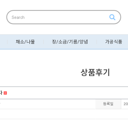
채소/나물
장/소금/기름/양념
가공식품
상품후기
다
*
등록일
20