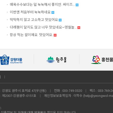
매옥수수보다는 덜 눅눅해서 좋지만. 싸이즈...
이번엔 처음부터 눅눅하네요
딱딱하지 않고 고소하고 맛있어요
다래잼이 달지도 않고 너무 맛있네요~영월놀...
항상 먹는 쌀이에요. 맛있어요.
내
:
강원도 원주시 호저로 47(우산동)
전화 :
033-749-3320
팩스 :
033-769-2
:
제2007-강원원주-0151호
개인정보보호책임자 :
이학수 (
help@yeongwol-ma
D.
상품정보 및 거래에 대해 영월몰은 책임을 지지 않습니다.