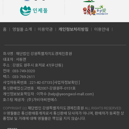
홈
영월몰 소개
이용약관
개인정보처리방침
이용안내
회사명 :
재단법인 강원특별자치도경제진흥원
대표자 :
서동면
주소 :
강원도 원주시 호저로 47(우산동)
전화 :
033-749-3320
팩스 :
033-769-2611
사업자등록번호 :
221-82-07135
[사업자정보확인 ]
통신판매업신고번호 :
제2007-강원원주-0151호
개인정보보호책임자 :
이학수 (
help@yeongwol-mall.com
)
호스팅 제공자 :
(주)가비아씨엔에스
재단법인 강원특별자치도경제진흥원
COPYRIGHT (c)
ALL RIGHTS RESERVED.
※영월몰은 통신판매중개자로서 통신판매 당사자가 아니며, 판매자가 등록한 상
품정보 및 거래에 대해 영월몰은 책임을 지지 않습니다.