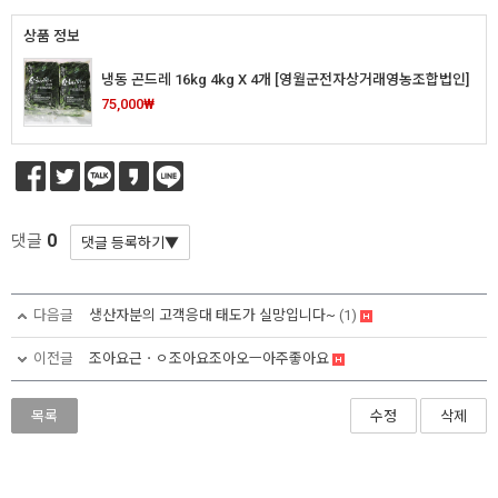
상품 정보
냉동 곤드레 16kg 4kg X 4개 [영월군전자상거래영농조합법인]
75,000₩
0
댓글
다음글
생산자분의 고객응대 태도가 실망입니다~
(1)
이전글
조아요근ㆍㅇ조아요조아오ㅡ아주좋아요
목록
수정
삭제