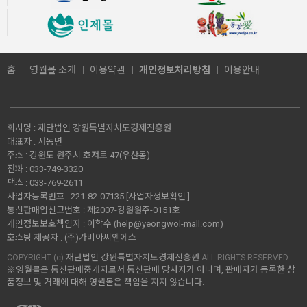
홈
영월몰 소개
이용약관
개인정보처리방침
이용안내
회사명 :
재단법인 강원특별자치도경제진흥원
대표자 :
서동면
주소 :
강원도 원주시 호저로 47(우산동)
전화 :
033-749-3320
팩스 :
033-769-2611
사업자등록번호 :
221-82-07135
[사업자정보확인 ]
통신판매업신고번호 :
제2007-강원원주-0151호
개인정보보호책임자 :
이학수 (
help@yeongwol-mall.com
)
호스팅 제공자 :
(주)가비아씨엔에스
재단법인 강원특별자치도경제진흥원
COPYRIGHT (c)
ALL RIGHTS RESERVED.
※영월몰은 통신판매중개자로서 통신판매 당사자가 아니며, 판매자가 등록한 상
품정보 및 거래에 대해 영월몰은 책임을 지지 않습니다.