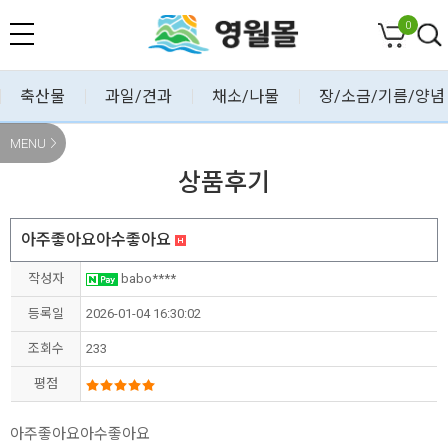
0
축산물
과일/견과
채소/나물
장/소금/기름/양념
MENU
상품후기
아주좋아요아수좋아요
작성자
babo****
등록일
2026-01-04 16:30:02
조회수
233
평점
아주좋아요아수좋아요