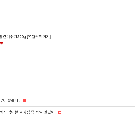
 건어수리200g [영월팜이야기]
0₩
많이 좋습니다
지 먹어본 닭강정 중 제일 맛있어...