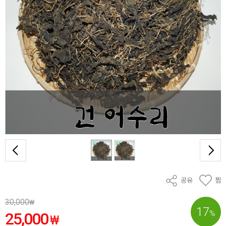
공유
찜
30,000
₩
17
%
25,000
₩