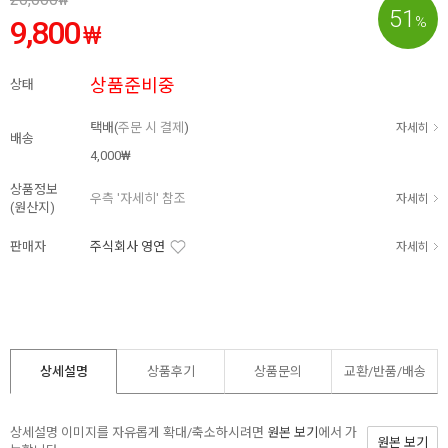
₩
51
%
9,800
₩
상품준비중
상태
택배(
주문 시 결제
)
자세히
배송
4,000₩
상품정보
우측 '자세히' 참조
자세히
(원산지)
판매자
주식회사 영연
자세히
상세설명
상품후기
상품문의
교환/반품/
배송
상세설명 이미지를 자유롭게 확대/축소하시려면
원본 보기
에서 가
원본 보기