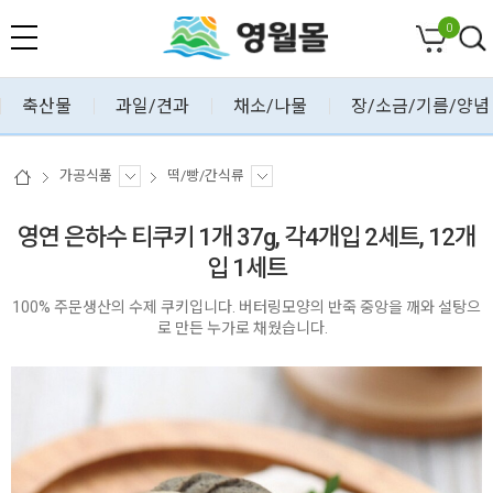
0
축산물
과일/견과
채소/나물
장/소금/기름/양념
가공식품
떡/빵/간식류
영연 은하수 티쿠키 1개 37g, 각4개입 2세트, 12개
입 1세트
100% 주문생산의 수제 쿠키입니다. 버터링모양의 반죽 중앙을 깨와 설탕으
로 만든 누가로 채웠습니다.