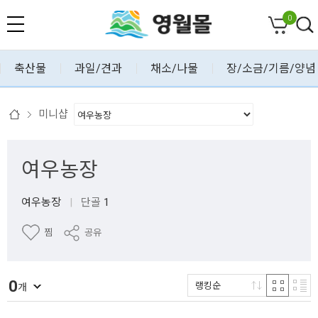
0
축산물
과일/견과
채소/나물
장/소금/기름/양념
미니샵
여우농장
여우농장
|
단골
1
찜
공유
0
랭킹순
개