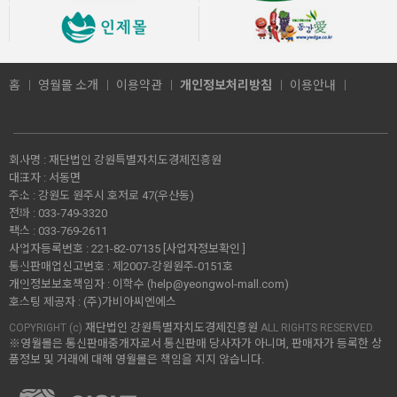
홈
영월몰 소개
이용약관
개인정보처리방침
이용안내
회사명 :
재단법인 강원특별자치도경제진흥원
대표자 :
서동면
주소 :
강원도 원주시 호저로 47(우산동)
전화 :
033-749-3320
팩스 :
033-769-2611
사업자등록번호 :
221-82-07135
[사업자정보확인 ]
통신판매업신고번호 :
제2007-강원원주-0151호
개인정보보호책임자 :
이학수 (
help@yeongwol-mall.com
)
호스팅 제공자 :
(주)가비아씨엔에스
재단법인 강원특별자치도경제진흥원
COPYRIGHT (c)
ALL RIGHTS RESERVED.
※영월몰은 통신판매중개자로서 통신판매 당사자가 아니며, 판매자가 등록한 상
품정보 및 거래에 대해 영월몰은 책임을 지지 않습니다.